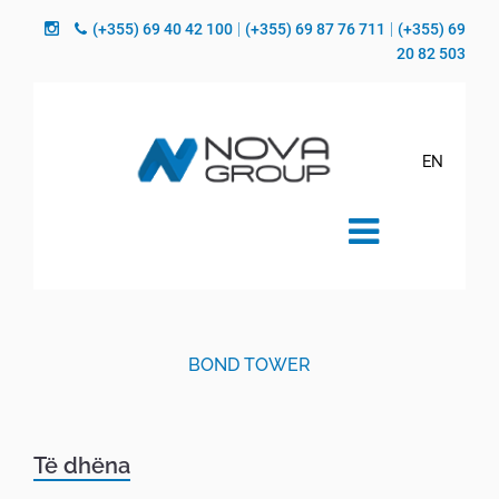
(+355) 69 40 42 100
|
(+355) 69 87 76 711
|
(+355) 69
20 82 503
EN
BOND TOWER