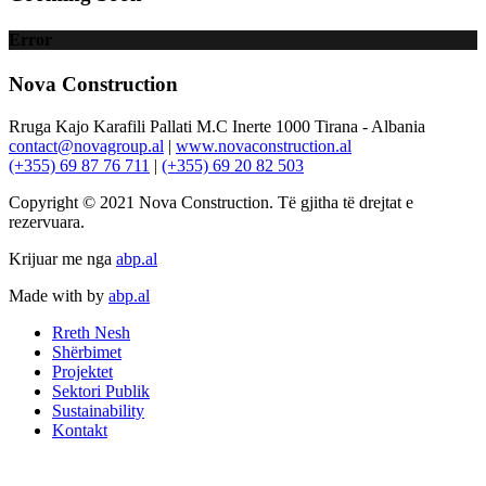
Error
Nova Construction
Rruga Kajo Karafili Pallati M.C Inerte 1000 Tirana - Albania
contact@novagroup.al
|
www.novaconstruction.al
(+355) 69 87 76 711
|
(+355) 69 20 82 503
Copyright © 2021 Nova Construction. Të gjitha të drejtat e
rezervuara.
Krijuar me
nga
abp.al
Made with
by
abp.al
Rreth Nesh
Shërbimet
Projektet
Sektori Publik
Sustainability
Kontakt