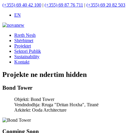
(+355) 69 40 42 100
|
(+355) 69 87 76 711
|
(+355) 69 20 82 503
EN
Rreth Nesh
Shërbimet
Projektet
Sektori Publik
Sustainability
Kontakt
Projekte ne ndertim hidden
Bond Tower
Objekti:
Bond Tower
Vendndodhja:
Rruga "Dritan Hoxha", Tiranë
Arkitekt:
Ooda Architecture
Cooming Soon