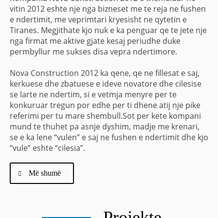
vitin 2012 eshte nje nga bizneset me te reja ne fushen
e ndertimit, me veprimtari kryesisht ne qytetin e
Tiranes. Megjithate kjo nuk e ka penguar qe te jete nje
nga firmat me aktive gjate kesaj periudhe duke
permbyllur me sukses disa vepra ndertimore.
Nova Construction 2012 ka qene, qe ne fillesat e saj,
kerkuese dhe zbatuese e ideve novatore dhe cilesise
se larte ne ndertim, si e vetmja menyre per te
konkuruar tregun por edhe per ti dhene atij nje pike
referimi per tu mare shembull.Sot per kete kompani
mund te thuhet pa asnje dyshim, madje me krenari,
se e ka lene “vulen” e saj ne fushen e ndertimit dhe kjo
“vule” eshte “cilesia”.
Më shumë
Projekte