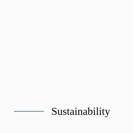
Sustainability
Fasada Ekologjike
Energjia diellore : RTS Group
Hidro energjia : Në bashkëpunim me Hec Lumzi